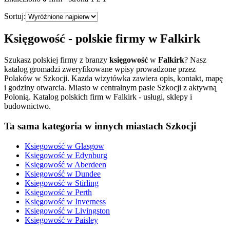
Sortuj:
Księgowość
- polskie firmy w
Falkirk
Szukasz polskiej firmy z branzy
księgowość
w
Falkirk
? Nasz
katalog gromadzi zweryfikowane wpisy prowadzone przez
Polaków w Szkocji. Kazda wizytówka zawiera opis, kontakt, mapę
i godziny otwarcia.
Miasto w centralnym pasie Szkocji z aktywną
Polonią. Katalog polskich firm w Falkirk - usługi, sklepy i
budownictwo.
Ta sama kategoria w innych miastach Szkocji
Księgowość
w
Glasgow
Księgowość
w
Edynburg
Księgowość
w
Aberdeen
Księgowość
w
Dundee
Księgowość
w
Stirling
Księgowość
w
Perth
Księgowość
w
Inverness
Księgowość
w
Livingston
Księgowość
w
Paisley