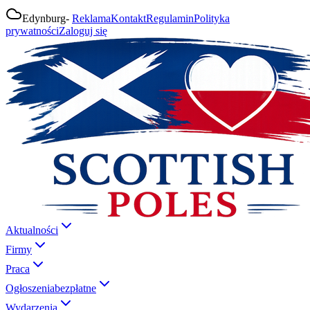
Edynburg
-
Reklama
Kontakt
Regulamin
Polityka
prywatności
Zaloguj się
Aktualności
Firmy
Praca
Ogłoszenia
bezpłatne
Wydarzenia