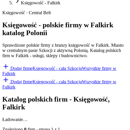
Księgowość - Falkirk
Księgowość · Central Belt
Księgowość - polskie firmy w Falkirk
katalog Polonii
Sprawdzone polskie firmy z branzy księgowość w Falkirk. Miasto
w centralnym pasie Szkocji z aktywną Polonią. Katalog polskich
firm w Falkirk - usługi, sklepy i budownictwo.
Dodaj firmę
Księgowość
- cała Szkocja
Wszystkie firmy w
Falkirk
Dodaj firmę
Księgowość
- cała Szkocja
Wszystkie firmy w
Falkirk
Katalog polskich firm -
Księgowość
,
Falkirk
Ładowanie…
Znaleziono
0
firm
· strona
1
z
1