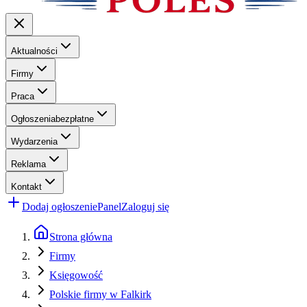
Aktualności
Firmy
Praca
Ogłoszenia
bezpłatne
Wydarzenia
Reklama
Kontakt
Dodaj ogłoszenie
Panel
Zaloguj się
Strona główna
Firmy
Księgowość
Polskie firmy w Falkirk