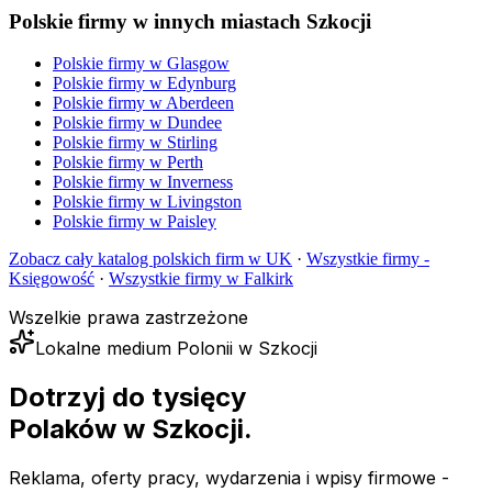
Polskie firmy w innych miastach Szkocji
Polskie firmy w
Glasgow
Polskie firmy w
Edynburg
Polskie firmy w
Aberdeen
Polskie firmy w
Dundee
Polskie firmy w
Stirling
Polskie firmy w
Perth
Polskie firmy w
Inverness
Polskie firmy w
Livingston
Polskie firmy w
Paisley
Zobacz cały katalog polskich firm w UK
·
Wszystkie firmy -
Księgowość
·
Wszystkie firmy w
Falkirk
Wszelkie prawa zastrzeżone
Lokalne medium Polonii w Szkocji
Dotrzyj do tysięcy
Polaków
w Szkocji.
Reklama, oferty pracy, wydarzenia i wpisy firmowe -