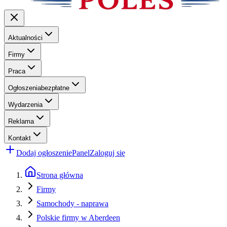
Aktualności
Firmy
Praca
Ogłoszenia
bezpłatne
Wydarzenia
Reklama
Kontakt
Dodaj ogłoszenie
Panel
Zaloguj się
Strona główna
Firmy
Samochody - naprawa
Polskie firmy w Aberdeen