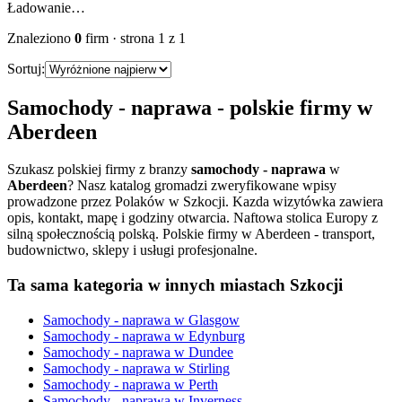
Ładowanie…
Znaleziono
0
firm
· strona
1
z
1
Sortuj:
Samochody - naprawa
- polskie firmy w
Aberdeen
Szukasz polskiej firmy z branzy
samochody - naprawa
w
Aberdeen
? Nasz katalog gromadzi zweryfikowane wpisy
prowadzone przez Polaków w Szkocji. Kazda wizytówka zawiera
opis, kontakt, mapę i godziny otwarcia.
Naftowa stolica Europy z
silną społecznością polską. Polskie firmy w Aberdeen - transport,
budownictwo, sklepy i usługi profesjonalne.
Ta sama kategoria w innych miastach Szkocji
Samochody - naprawa
w
Glasgow
Samochody - naprawa
w
Edynburg
Samochody - naprawa
w
Dundee
Samochody - naprawa
w
Stirling
Samochody - naprawa
w
Perth
Samochody - naprawa
w
Inverness