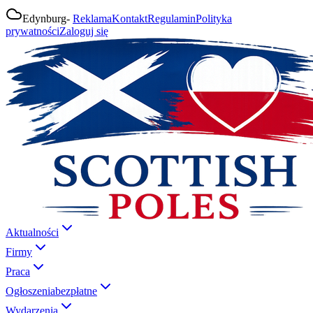
Edynburg
-
Reklama
Kontakt
Regulamin
Polityka
prywatności
Zaloguj się
Aktualności
Firmy
Praca
Ogłoszenia
bezpłatne
Wydarzenia