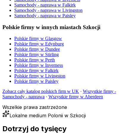
Samochody - naprawa
w
Falkirk
Samochody - naprawa
w
Livingston
Samochody - naprawa
w
Paisley
Polskie firmy w innych miastach Szkocji
Polskie firmy w
Glasgow
Polskie firmy w
Edynburg
Polskie firmy w
Dundee
Polskie firmy w
Stirling
Polskie firmy w
Perth
Polskie firmy w
Inverness
Polskie firmy w
Falkirk
Polskie firmy w
Livingston
Polskie firmy w
Paisley
Zobacz cały katalog polskich firm w UK
·
Wszystkie firmy -
Samochody - naprawa
·
Wszystkie firmy w
Aberdeen
Wszelkie prawa zastrzeżone
Lokalne medium Polonii w Szkocji
Dotrzyj do tysięcy