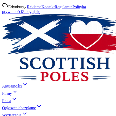
Edynburg
-
Reklama
Kontakt
Regulamin
Polityka
prywatności
Zaloguj się
Aktualności
Firmy
Praca
Ogłoszenia
bezpłatne
Wydarzenia