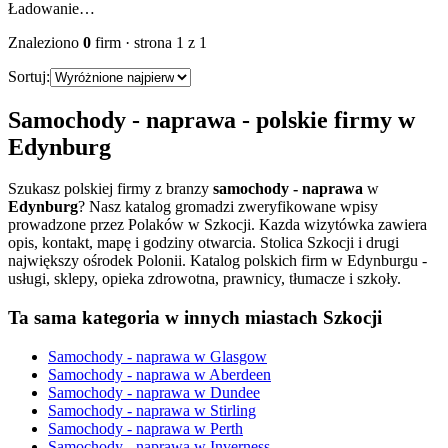
Ładowanie…
Znaleziono
0
firm
· strona
1
z
1
Sortuj:
Samochody - naprawa
- polskie firmy w
Edynburg
Szukasz polskiej firmy z branzy
samochody - naprawa
w
Edynburg
? Nasz katalog gromadzi zweryfikowane wpisy
prowadzone przez Polaków w Szkocji. Kazda wizytówka zawiera
opis, kontakt, mapę i godziny otwarcia.
Stolica Szkocji i drugi
największy ośrodek Polonii. Katalog polskich firm w Edynburgu -
usługi, sklepy, opieka zdrowotna, prawnicy, tłumacze i szkoły.
Ta sama kategoria w innych miastach Szkocji
Samochody - naprawa
w
Glasgow
Samochody - naprawa
w
Aberdeen
Samochody - naprawa
w
Dundee
Samochody - naprawa
w
Stirling
Samochody - naprawa
w
Perth
Samochody - naprawa
w
Inverness