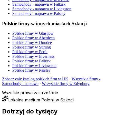
Samochody - naprawa
w
Falkirk
Samochody - naprawa
w
Livingston
Samochody - naprawa
w
Paisley
Polskie firmy w innych miastach Szkocji
Polskie firmy w
Glasgow
Polskie firmy w
Aberdeen
Polskie firmy w
Dundee
Polskie firmy w
Stirling
Polskie firmy w
Perth
Polskie firmy w
Inverness
Polskie firmy w
Falkirk
Polskie firmy w
Livingston
Polskie firmy w
Paisley
Zobacz cały katalog polskich firm w UK
·
Wszystkie firmy -
Samochody - naprawa
·
Wszystkie firmy w
Edynburg
Wszelkie prawa zastrzeżone
Lokalne medium Polonii w Szkocji
Dotrzyj do tysięcy