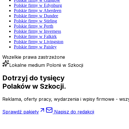
Polskie firmy w
Glasgow
Polskie firmy w
Edynburg
Polskie firmy w
Aberdeen
Polskie firmy w
Dundee
Polskie firmy w
Stirling
Polskie firmy w
Perth
Polskie firmy w
Inverness
Polskie firmy w
Falkirk
Polskie firmy w
Livingston
Polskie firmy w
Paisley
Wszelkie prawa zastrzeżone
Lokalne medium Polonii w Szkocji
Dotrzyj do tysięcy
Polaków
w Szkocji.
Reklama, oferty pracy, wydarzenia i wpisy firmowe - wsz
Sprawdź pakiety
Napisz do redakcji