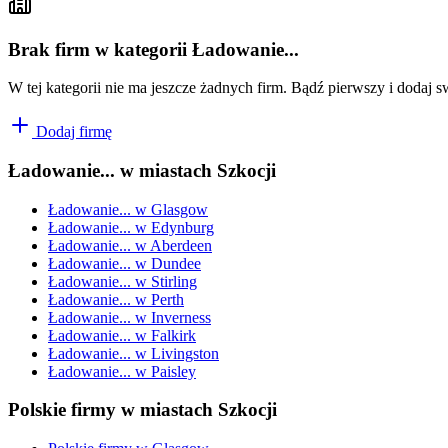
Brak firm w kategorii Ładowanie...
W tej kategorii nie ma jeszcze żadnych firm. Bądź pierwszy i dodaj s
Dodaj firmę
Ładowanie...
w miastach Szkocji
Ładowanie...
w
Glasgow
Ładowanie...
w
Edynburg
Ładowanie...
w
Aberdeen
Ładowanie...
w
Dundee
Ładowanie...
w
Stirling
Ładowanie...
w
Perth
Ładowanie...
w
Inverness
Ładowanie...
w
Falkirk
Ładowanie...
w
Livingston
Ładowanie...
w
Paisley
Polskie firmy w miastach Szkocji