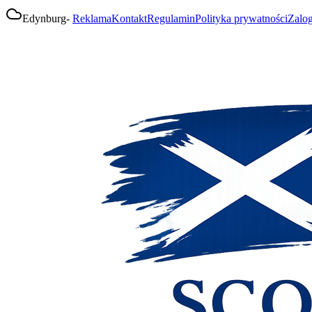
Edynburg
-
Reklama
Kontakt
Regulamin
Polityka prywatności
Zalog