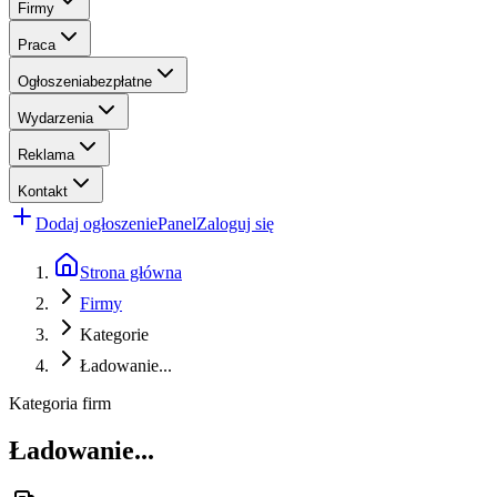
Firmy
Praca
Ogłoszenia
bezpłatne
Wydarzenia
Reklama
Kontakt
Dodaj ogłoszenie
Panel
Zaloguj się
Strona główna
Firmy
Kategorie
Ładowanie...
Kategoria firm
Ładowanie...