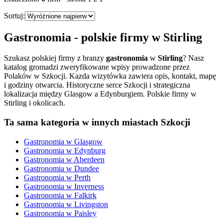
Sortuj:
Gastronomia
- polskie firmy w
Stirling
Szukasz polskiej firmy z branzy
gastronomia
w
Stirling
? Nasz
katalog gromadzi zweryfikowane wpisy prowadzone przez
Polaków w Szkocji. Kazda wizytówka zawiera opis, kontakt, mapę
i godziny otwarcia.
Historyczne serce Szkocji i strategiczna
lokalizacja między Glasgow a Edynburgiem. Polskie firmy w
Stirling i okolicach.
Ta sama kategoria w innych miastach Szkocji
Gastronomia
w
Glasgow
Gastronomia
w
Edynburg
Gastronomia
w
Aberdeen
Gastronomia
w
Dundee
Gastronomia
w
Perth
Gastronomia
w
Inverness
Gastronomia
w
Falkirk
Gastronomia
w
Livingston
Gastronomia
w
Paisley