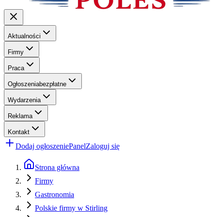
Aktualności
Firmy
Praca
Ogłoszenia
bezpłatne
Wydarzenia
Reklama
Kontakt
Dodaj ogłoszenie
Panel
Zaloguj się
Strona główna
Firmy
Gastronomia
Polskie firmy w Stirling