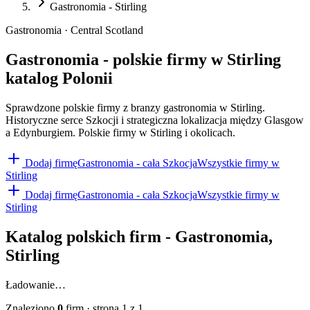
Gastronomia - Stirling
Gastronomia · Central Scotland
Gastronomia - polskie firmy w Stirling
katalog Polonii
Sprawdzone polskie firmy z branzy gastronomia w Stirling.
Historyczne serce Szkocji i strategiczna lokalizacja między Glasgow
a Edynburgiem. Polskie firmy w Stirling i okolicach.
Dodaj firmę
Gastronomia
- cała Szkocja
Wszystkie firmy w
Stirling
Dodaj firmę
Gastronomia
- cała Szkocja
Wszystkie firmy w
Stirling
Katalog polskich firm -
Gastronomia
,
Stirling
Ładowanie…
Znaleziono
0
firm
· strona
1
z
1