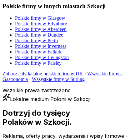
Polskie firmy w innych miastach Szkocji
Polskie firmy w
Glasgow
Polskie firmy w
Edynburg
Polskie firmy w
Aberdeen
Polskie firmy w
Dundee
Polskie firmy w
Perth
Polskie firmy w
Inverness
Polskie firmy w
Falkirk
Polskie firmy w
Livingston
Polskie firmy w
Paisley
Zobacz cały katalog polskich firm w UK
·
Wszystkie firmy -
Gastronomia
·
Wszystkie firmy w
Stirling
Wszelkie prawa zastrzeżone
Lokalne medium Polonii w Szkocji
Dotrzyj do tysięcy
Polaków
w Szkocji.
Reklama, oferty pracy, wydarzenia i wpisy firmowe -