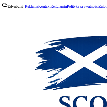
Edynburg
-
Reklama
Kontakt
Regulamin
Polityka prywatności
Zalog