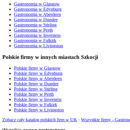
Gastronomia
w
Glasgow
Gastronomia
w
Edynburg
Gastronomia
w
Aberdeen
Gastronomia
w
Dundee
Gastronomia
w
Stirling
Gastronomia
w
Perth
Gastronomia
w
Inverness
Gastronomia
w
Falkirk
Gastronomia
w
Livingston
Polskie firmy w innych miastach Szkocji
Polskie firmy w
Glasgow
Polskie firmy w
Edynburg
Polskie firmy w
Aberdeen
Polskie firmy w
Dundee
Polskie firmy w
Stirling
Polskie firmy w
Perth
Polskie firmy w
Inverness
Polskie firmy w
Falkirk
Polskie firmy w
Livingston
Zobacz cały katalog polskich firm w UK
·
Wszystkie firmy -
Gastron