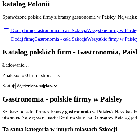
katalog Polonii
Sprawdzone polskie firmy z branzy gastronomia w Paisley. Największe
Dodaj firmę
Gastronomia
- cała Szkocja
Wszystkie firmy w
Paisle
Dodaj firmę
Gastronomia
- cała Szkocja
Wszystkie firmy w
Paisle
Katalog polskich firm -
Gastronomia
,
Pais
Ładowanie…
Znaleziono
0
firm
· strona
1
z
1
Sortuj:
Gastronomia
- polskie firmy w
Paisley
Szukasz polskiej firmy z branzy
gastronomia
w
Paisley
? Nasz katal
otwarcia.
Największe miasto Renfrewshire pod Glasgow. Katalog polski
Ta sama kategoria w innych miastach Szkocji