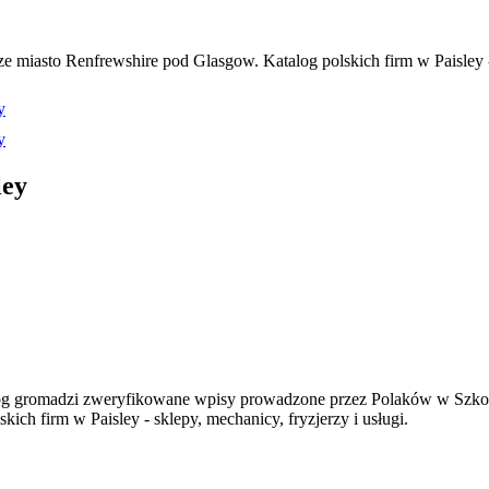
 miasto Renfrewshire pod Glasgow. Katalog polskich firm w Paisley - s
y
y
ley
og gromadzi zweryfikowane wpisy prowadzone przez Polaków w Szkocj
ch firm w Paisley - sklepy, mechanicy, fryzjerzy i usługi.