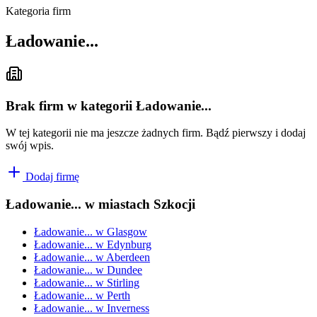
Kategoria firm
Ładowanie...
Brak firm w kategorii Ładowanie...
W tej kategorii nie ma jeszcze żadnych firm. Bądź pierwszy i dodaj
swój wpis.
Dodaj firmę
Ładowanie...
w miastach Szkocji
Ładowanie...
w
Glasgow
Ładowanie...
w
Edynburg
Ładowanie...
w
Aberdeen
Ładowanie...
w
Dundee
Ładowanie...
w
Stirling
Ładowanie...
w
Perth
Ładowanie...
w
Inverness