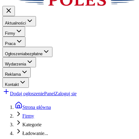
Aktualności
Firmy
Praca
Ogłoszenia
bezpłatne
Wydarzenia
Reklama
Kontakt
Dodaj ogłoszenie
Panel
Zaloguj się
Strona główna
Firmy
Kategorie
Ładowanie...