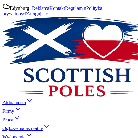
Edynburg
-
Reklama
Kontakt
Regulamin
Polityka
prywatności
Zaloguj się
Aktualności
Firmy
Praca
Ogłoszenia
bezpłatne
Wydarzenia