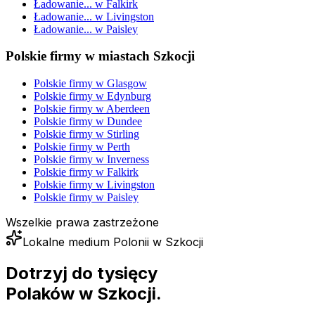
Ładowanie...
w
Falkirk
Ładowanie...
w
Livingston
Ładowanie...
w
Paisley
Polskie firmy w miastach Szkocji
Polskie firmy w
Glasgow
Polskie firmy w
Edynburg
Polskie firmy w
Aberdeen
Polskie firmy w
Dundee
Polskie firmy w
Stirling
Polskie firmy w
Perth
Polskie firmy w
Inverness
Polskie firmy w
Falkirk
Polskie firmy w
Livingston
Polskie firmy w
Paisley
Wszelkie prawa zastrzeżone
Lokalne medium Polonii w Szkocji
Dotrzyj do tysięcy
Polaków
w Szkocji.