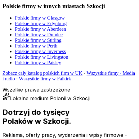
Polskie firmy w innych miastach Szkocji
Polskie firmy w
Glasgow
Polskie firmy w
Edynburg
Polskie firmy w
Aberdeen
Polskie firmy w
Dundee
Polskie firmy w
Stirling
Polskie firmy w
Perth
Polskie firmy w
Inverness
Polskie firmy w
Livingston
Polskie firmy w
Paisley
Zobacz cały katalog polskich firm w UK
·
Wszystkie firmy -
Media
i radio
·
Wszystkie firmy w
Falkirk
Wszelkie prawa zastrzeżone
Lokalne medium Polonii w Szkocji
Dotrzyj do tysięcy
Polaków
w Szkocji.
Reklama, oferty pracy, wydarzenia i wpisy firmowe -