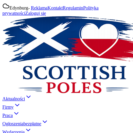
Edynburg
-
Reklama
Kontakt
Regulamin
Polityka
prywatności
Zaloguj się
Aktualności
Firmy
Praca
Ogłoszenia
bezpłatne
Wydarzenia