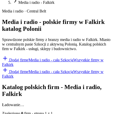
Media i radio - Falkirk
Media i radio · Central Belt
Media i radio - polskie firmy w Falkirk
katalog Polonii
Sprawdzone polskie firmy z branzy media i radio w Falkirk. Miasto
w centralnym pasie Szkocji z aktywną Polonią. Katalog polskich
firm w Falkirk - usługi, sklepy i budownictwo.
Dodaj firmę
Media i radio
- cała Szkocja
Wszystkie firmy w
Falkirk
Dodaj firmę
Media i radio
- cała Szkocja
Wszystkie firmy w
Falkirk
Katalog polskich firm -
Media i radio
,
Falkirk
Ładowanie…
Znaleziono
0
firm
· strona
1
z
1