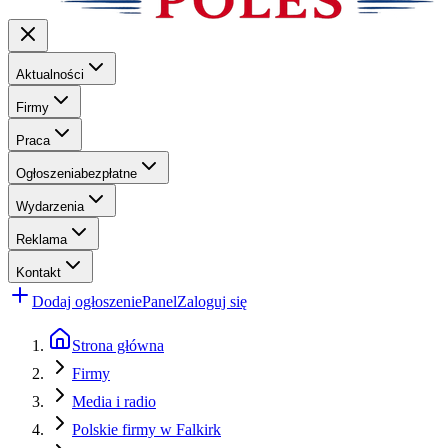
Aktualności
Firmy
Praca
Ogłoszenia
bezpłatne
Wydarzenia
Reklama
Kontakt
Dodaj ogłoszenie
Panel
Zaloguj się
Strona główna
Firmy
Media i radio
Polskie firmy w Falkirk