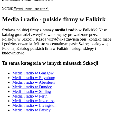
Sortuj:
Media i radio
- polskie firmy w
Falkirk
Szukasz polskiej firmy z branzy
media i radio
w
Falkirk
? Nasz
katalog gromadzi zweryfikowane wpisy prowadzone przez
Polaków w Szkocji. Kazda wizytówka zawiera opis, kontakt, mapę
i godziny otwarcia.
Miasto w centralnym pasie Szkocji z aktywną
Polonią. Katalog polskich firm w Falkirk - usługi, sklepy i
budownictwo.
Ta sama kategoria w innych miastach Szkocji
Media i radio
w
Glasgow
Media i radio
w
Edynburg
Media i radio
w
Aberdeen
Media i radio
w
Dundee
Media i radio
w
Stirling
Media i radio
w
Perth
Media i radio
w
Inverness
Media i radio
w
Livingston
Media i radio
w
Paisley