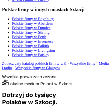
Polskie firmy w innych miastach Szkocji
Polskie firmy w
Edynburg
Polskie firmy w
Aberdeen
Polskie firmy w
Dundee
Polskie firmy w
Stirling
Polskie firmy w
Perth
Polskie firmy w
Inverness
Polskie firmy w
Falkirk
Polskie firmy w
Livingston
Polskie firmy w
Paisley
Zobacz cały katalog polskich firm w UK
·
Wszystkie firmy -
Media
i radio
·
Wszystkie firmy w
Glasgow
Wszelkie prawa zastrzeżone
Lokalne medium Polonii w Szkocji
Dotrzyj do tysięcy
Polaków
w Szkocji.