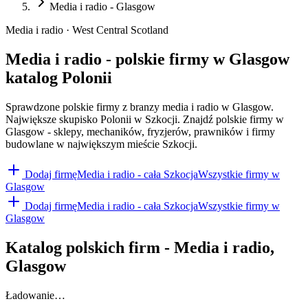
Media i radio - Glasgow
Media i radio · West Central Scotland
Media i radio - polskie firmy w Glasgow
katalog Polonii
Sprawdzone polskie firmy z branzy media i radio w Glasgow.
Największe skupisko Polonii w Szkocji. Znajdź polskie firmy w
Glasgow - sklepy, mechaników, fryzjerów, prawników i firmy
budowlane w największym mieście Szkocji.
Dodaj firmę
Media i radio
- cała Szkocja
Wszystkie firmy w
Glasgow
Dodaj firmę
Media i radio
- cała Szkocja
Wszystkie firmy w
Glasgow
Katalog polskich firm -
Media i radio
,
Glasgow
Ładowanie…