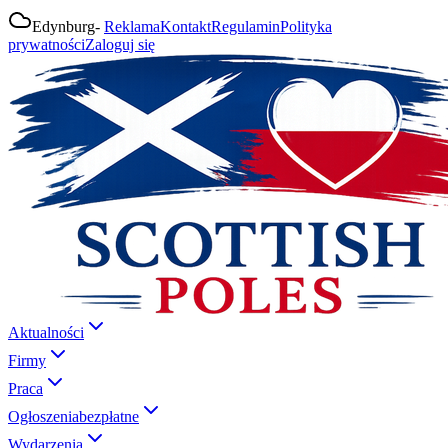
Edynburg
-
Reklama
Kontakt
Regulamin
Polityka
prywatności
Zaloguj się
Aktualności
Firmy
Praca
Ogłoszenia
bezpłatne
Wydarzenia