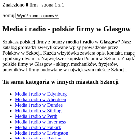
Znaleziono
0
firm
· strona
1
z
1
Sortuj:
Media i radio
- polskie firmy w
Glasgow
Szukasz polskiej firmy z branzy
media i radio
w
Glasgow
? Nasz
katalog gromadzi zweryfikowane wpisy prowadzone przez
Polaków w Szkocji. Kazda wizytówka zawiera opis, kontakt, mapę
i godziny otwarcia.
Największe skupisko Polonii w Szkocji. Znajdź
polskie firmy w Glasgow - sklepy, mechaników, fryzjerów,
prawników i firmy budowlane w największym mieście Szkocji.
Ta sama kategoria w innych miastach Szkocji
Media i radio
w
Edynburg
Media i radio
w
Aberdeen
Media i radio
w
Dundee
Media i radio
w
Stirling
Media i radio
w
Perth
Media i radio
w
Inverness
Media i radio
w
Falkirk
Media i radio
w
Livingston
Media i radio
w
Paisley