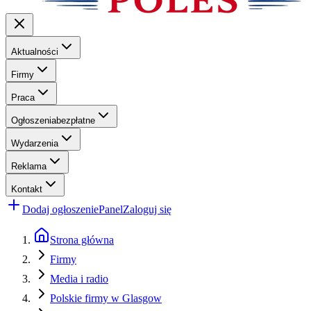
Aktualności
Firmy
Praca
Ogłoszenia
bezpłatne
Wydarzenia
Reklama
Kontakt
Dodaj ogłoszenie
Panel
Zaloguj się
Strona główna
Firmy
Media i radio
Polskie firmy w Glasgow