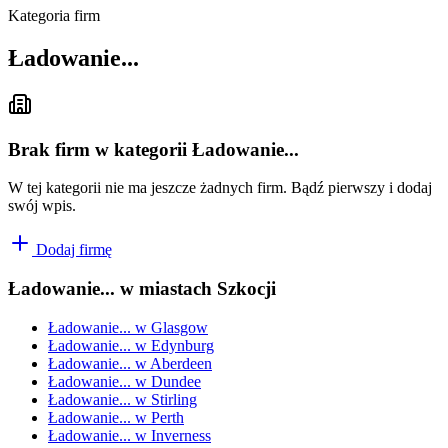
Kategoria firm
Ładowanie...
Brak firm w kategorii Ładowanie...
W tej kategorii nie ma jeszcze żadnych firm. Bądź pierwszy i dodaj
swój wpis.
Dodaj firmę
Ładowanie...
w miastach Szkocji
Ładowanie...
w
Glasgow
Ładowanie...
w
Edynburg
Ładowanie...
w
Aberdeen
Ładowanie...
w
Dundee
Ładowanie...
w
Stirling
Ładowanie...
w
Perth
Ładowanie...
w
Inverness