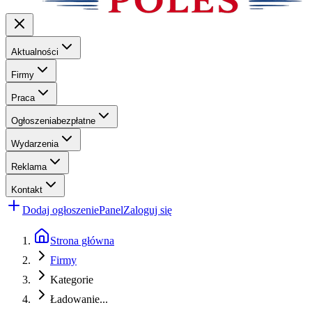
Aktualności
Firmy
Praca
Ogłoszenia
bezpłatne
Wydarzenia
Reklama
Kontakt
Dodaj ogłoszenie
Panel
Zaloguj się
Strona główna
Firmy
Kategorie
Ładowanie...