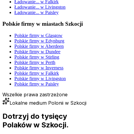
Ładowanie...
w
Falkirk
Ładowanie...
w
Livingston
Ładowanie...
w
Paisley
Polskie firmy w miastach Szkocji
Polskie firmy w
Glasgow
Polskie firmy w
Edynburg
Polskie firmy w
Aberdeen
Polskie firmy w
Dundee
Polskie firmy w
Stirling
Polskie firmy w
Perth
Polskie firmy w
Inverness
Polskie firmy w
Falkirk
Polskie firmy w
Livingston
Polskie firmy w
Paisley
Wszelkie prawa zastrzeżone
Lokalne medium Polonii w Szkocji
Dotrzyj do tysięcy
Polaków
w Szkocji.