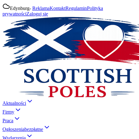
Edynburg
-
Reklama
Kontakt
Regulamin
Polityka
prywatności
Zaloguj się
Aktualności
Firmy
Praca
Ogłoszenia
bezpłatne
Wydarzenia