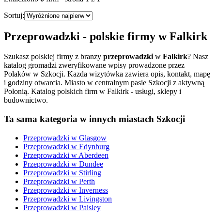
Sortuj:
Przeprowadzki
- polskie firmy w
Falkirk
Szukasz polskiej firmy z branzy
przeprowadzki
w
Falkirk
? Nasz
katalog gromadzi zweryfikowane wpisy prowadzone przez
Polaków w Szkocji. Kazda wizytówka zawiera opis, kontakt, mapę
i godziny otwarcia.
Miasto w centralnym pasie Szkocji z aktywną
Polonią. Katalog polskich firm w Falkirk - usługi, sklepy i
budownictwo.
Ta sama kategoria w innych miastach Szkocji
Przeprowadzki
w
Glasgow
Przeprowadzki
w
Edynburg
Przeprowadzki
w
Aberdeen
Przeprowadzki
w
Dundee
Przeprowadzki
w
Stirling
Przeprowadzki
w
Perth
Przeprowadzki
w
Inverness
Przeprowadzki
w
Livingston
Przeprowadzki
w
Paisley