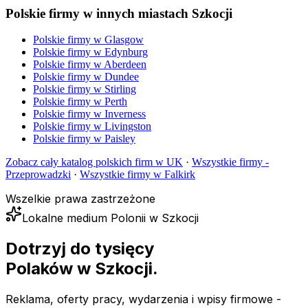
Polskie firmy w innych miastach Szkocji
Polskie firmy w
Glasgow
Polskie firmy w
Edynburg
Polskie firmy w
Aberdeen
Polskie firmy w
Dundee
Polskie firmy w
Stirling
Polskie firmy w
Perth
Polskie firmy w
Inverness
Polskie firmy w
Livingston
Polskie firmy w
Paisley
Zobacz cały katalog polskich firm w UK
·
Wszystkie firmy -
Przeprowadzki
·
Wszystkie firmy w
Falkirk
Wszelkie prawa zastrzeżone
Lokalne medium Polonii w Szkocji
Dotrzyj do tysięcy
Polaków
w Szkocji.
Reklama, oferty pracy, wydarzenia i wpisy firmowe -