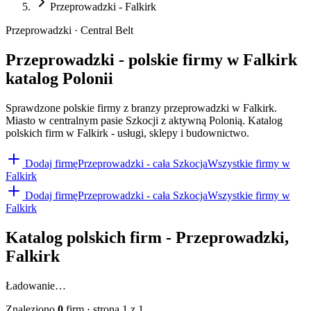
Przeprowadzki - Falkirk
Przeprowadzki · Central Belt
Przeprowadzki - polskie firmy w Falkirk
katalog Polonii
Sprawdzone polskie firmy z branzy przeprowadzki w Falkirk.
Miasto w centralnym pasie Szkocji z aktywną Polonią. Katalog
polskich firm w Falkirk - usługi, sklepy i budownictwo.
Dodaj firmę
Przeprowadzki
- cała Szkocja
Wszystkie firmy w
Falkirk
Dodaj firmę
Przeprowadzki
- cała Szkocja
Wszystkie firmy w
Falkirk
Katalog polskich firm -
Przeprowadzki
,
Falkirk
Ładowanie…
Znaleziono
0
firm
· strona
1
z
1