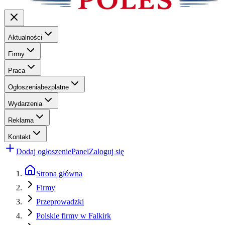
Aktualności
Firmy
Praca
Ogłoszenia
bezpłatne
Wydarzenia
Reklama
Kontakt
Dodaj ogłoszenie
Panel
Zaloguj się
Strona główna
Firmy
Przeprowadzki
Polskie firmy w Falkirk