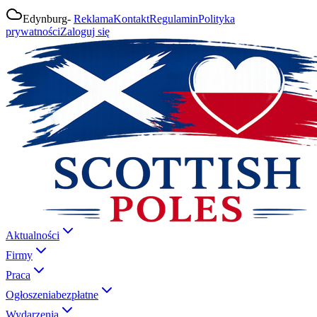
Edynburg
-
Reklama
Kontakt
Regulamin
Polityka
prywatności
Zaloguj się
Aktualności
Firmy
Praca
Ogłoszenia
bezpłatne
Wydarzenia