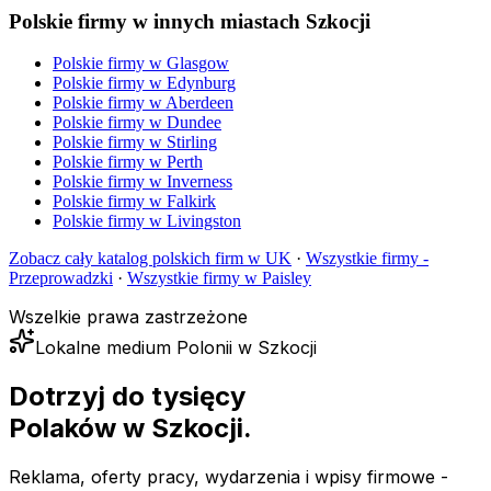
Polskie firmy w innych miastach Szkocji
Polskie firmy w
Glasgow
Polskie firmy w
Edynburg
Polskie firmy w
Aberdeen
Polskie firmy w
Dundee
Polskie firmy w
Stirling
Polskie firmy w
Perth
Polskie firmy w
Inverness
Polskie firmy w
Falkirk
Polskie firmy w
Livingston
Zobacz cały katalog polskich firm w UK
·
Wszystkie firmy -
Przeprowadzki
·
Wszystkie firmy w
Paisley
Wszelkie prawa zastrzeżone
Lokalne medium Polonii w Szkocji
Dotrzyj do tysięcy
Polaków
w Szkocji.
Reklama, oferty pracy, wydarzenia i wpisy firmowe -