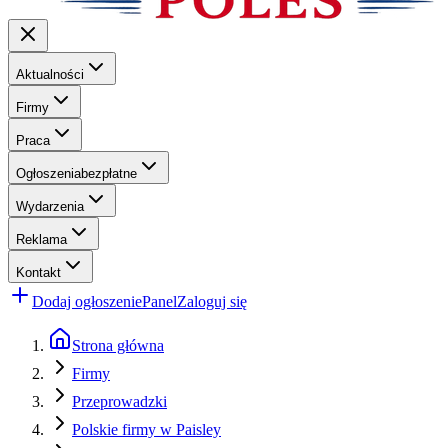
Aktualności
Firmy
Praca
Ogłoszenia
bezpłatne
Wydarzenia
Reklama
Kontakt
Dodaj ogłoszenie
Panel
Zaloguj się
Strona główna
Firmy
Przeprowadzki
Polskie firmy w Paisley