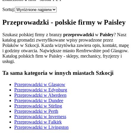
Sortuj:
Przeprowadzki
- polskie firmy w
Paisley
Szukasz polskiej firmy z branzy
przeprowadzki
w
Paisley
? Nasz
katalog gromadzi zweryfikowane wpisy prowadzone przez
Polaków w Szkocji. Kazda wizytówka zawiera opis, kontakt, mapę
i godziny otwarcia.
Największe miasto Renfrewshire pod Glasgow.
Katalog polskich firm w Paisley - sklepy, mechanicy, fryzjerzy i
usługi.
Ta sama kategoria w innych miastach Szkocji
Przeprowadzki
w
Glasgow
Przeprowadzki
w
Edynburg
Przeprowadzki
w
Aberdeen
Przeprowadzki
w
Dundee
Przeprowadzki
w
Stirling
Przeprowadzki
w
Perth
Przeprowadzki
w
Inverness
Przeprowadzki
w
Falkirk
Przeprowadzki
w
Livingston