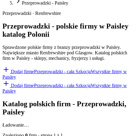
Przeprowadzki - Paisley
Przeprowadzki · Renfrewshire
Przeprowadzki - polskie firmy w Paisley
katalog Polonii
Sprawdzone polskie firmy z branzy przeprowadzki w Paisley.
Największe miasto Renfrewshire pod Glasgow. Katalog polskich
firm w Paisley - sklepy, mechanicy, fryzjerzy i usługi.
Dodaj firmę
Przeprowadzki
- cała Szkocja
Wszystkie firmy w
Paisley
Dodaj firmę
Przeprowadzki
- cała Szkocja
Wszystkie firmy w
Paisley
Katalog polskich firm -
Przeprowadzki
,
Paisley
Ładowanie…
Znaleziono
0
firm
· strona
1
z
1