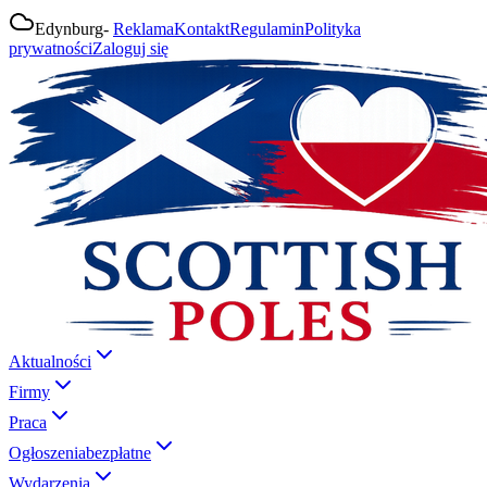
Edynburg
-
Reklama
Kontakt
Regulamin
Polityka
prywatności
Zaloguj się
Aktualności
Firmy
Praca
Ogłoszenia
bezpłatne
Wydarzenia