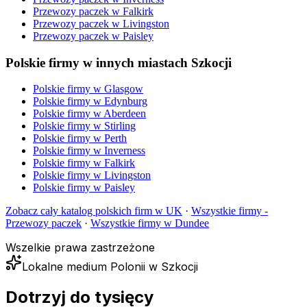
Przewozy paczek
w
Falkirk
Przewozy paczek
w
Livingston
Przewozy paczek
w
Paisley
Polskie firmy w innych miastach Szkocji
Polskie firmy w
Glasgow
Polskie firmy w
Edynburg
Polskie firmy w
Aberdeen
Polskie firmy w
Stirling
Polskie firmy w
Perth
Polskie firmy w
Inverness
Polskie firmy w
Falkirk
Polskie firmy w
Livingston
Polskie firmy w
Paisley
Zobacz cały katalog polskich firm w UK
·
Wszystkie firmy -
Przewozy paczek
·
Wszystkie firmy w
Dundee
Wszelkie prawa zastrzeżone
Lokalne medium Polonii w Szkocji
Dotrzyj do tysięcy