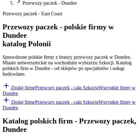
Przewozy paczek - Dundee
Przewozy paczek · East Coast
Przewozy paczek - polskie firmy w
Dundee
katalog Polonii
Sprawdzone polskie firmy z branzy przewozy paczek w Dundee.
Miasto uniwersyteckie na wschodnim wybrzeżu Szkocji. Katalog
polskich firm w Dundee - od sklepów po specjalistów i usługi
budowlane.
Dodaj firmę
Przewozy paczek
- cała Szkocja
Wszystkie firmy w
Dundee
Dodaj firmę
Przewozy paczek
- cała Szkocja
Wszystkie firmy w
Dundee
Katalog polskich firm -
Przewozy paczek
,
Dundee