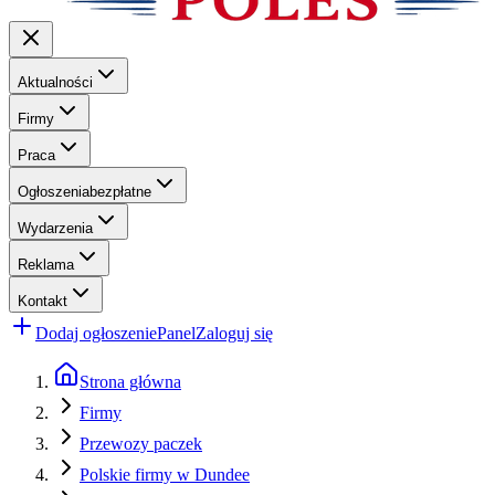
Aktualności
Firmy
Praca
Ogłoszenia
bezpłatne
Wydarzenia
Reklama
Kontakt
Dodaj ogłoszenie
Panel
Zaloguj się
Strona główna
Firmy
Przewozy paczek
Polskie firmy w Dundee