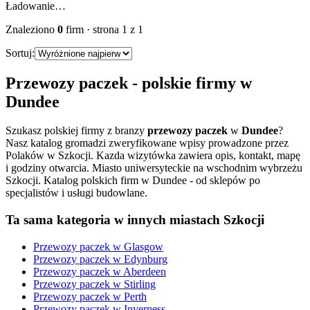
Ładowanie…
Znaleziono
0
firm
· strona
1
z
1
Sortuj:
Przewozy paczek
- polskie firmy w
Dundee
Szukasz polskiej firmy z branzy
przewozy paczek
w
Dundee
?
Nasz katalog gromadzi zweryfikowane wpisy prowadzone przez
Polaków w Szkocji. Kazda wizytówka zawiera opis, kontakt, mapę
i godziny otwarcia.
Miasto uniwersyteckie na wschodnim wybrzeżu
Szkocji. Katalog polskich firm w Dundee - od sklepów po
specjalistów i usługi budowlane.
Ta sama kategoria w innych miastach Szkocji
Przewozy paczek
w
Glasgow
Przewozy paczek
w
Edynburg
Przewozy paczek
w
Aberdeen
Przewozy paczek
w
Stirling
Przewozy paczek
w
Perth
Przewozy paczek
w
Inverness