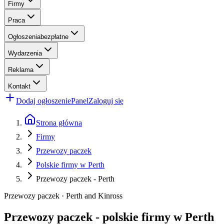
Firmy
Praca
Ogłoszenia
bezpłatne
Wydarzenia
Reklama
Kontakt
Dodaj ogłoszenie
Panel
Zaloguj się
Strona główna
Firmy
Przewozy paczek
Polskie firmy w Perth
Przewozy paczek - Perth
Przewozy paczek · Perth and Kinross
Przewozy paczek - polskie firmy w Perth