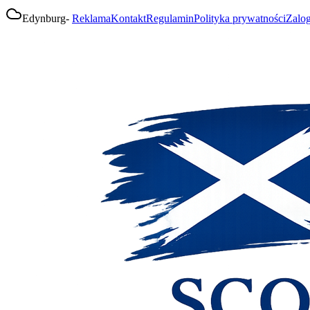
Edynburg
-
Reklama
Kontakt
Regulamin
Polityka prywatności
Zalog