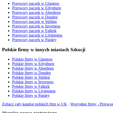
Przewozy paczek
w
Glasgow
Przewozy paczek
w
Edynburg
Przewozy paczek
w
Aberdeen
Przewozy paczek
w
Dundee
Przewozy paczek
w
Stirling
Przewozy paczek
w
Inverness
Przewozy paczek
w
Falkirk
Przewozy paczek
w
Livingston
Przewozy paczek
w
Paisley
Polskie firmy w innych miastach Szkocji
Polskie firmy w
Glasgow
Polskie firmy w
Edynburg
Polskie firmy w
Aberdeen
Polskie firmy w
Dundee
Polskie firmy w
Stirling
Polskie firmy w
Inverness
Polskie firmy w
Falkirk
Polskie firmy w
Livingston
Polskie firmy w
Paisley
Zobacz cały katalog polskich firm w UK
·
Wszystkie firmy -
Przewoz