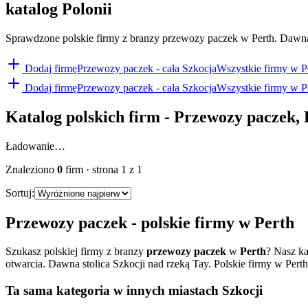
katalog Polonii
Sprawdzone polskie firmy z branzy przewozy paczek w Perth. Dawna stol
Dodaj firmę
Przewozy paczek
- cała Szkocja
Wszystkie firmy w
P
Dodaj firmę
Przewozy paczek
- cała Szkocja
Wszystkie firmy w
P
Katalog polskich firm -
Przewozy paczek
,
Ładowanie…
Znaleziono
0
firm
· strona
1
z
1
Sortuj:
Przewozy paczek
- polskie firmy w
Perth
Szukasz polskiej firmy z branzy
przewozy paczek
w
Perth
? Nasz k
otwarcia.
Dawna stolica Szkocji nad rzeką Tay. Polskie firmy w Perth - 
Ta sama kategoria w innych miastach Szkocji