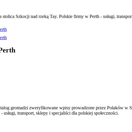
ica Szkocji nad rzeką Tay. Polskie firmy w Perth - usługi, transport, 
erth
erth
Perth
atalog gromadzi zweryfikowane wpisy prowadzone przez Polaków w Szk
usługi, transport, sklepy i specjaliści dla polskiej społeczności.