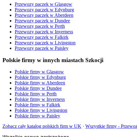
Przewozy paczek
w
Glasgow
Przewozy paczek
w
Edynburg
Przewozy paczek
w
Aberdeen
Przewozy paczek
w
Dundee
Przewozy paczek
w
Perth
Przewozy paczek
w
Inverness
Przewozy paczek
w
Falkirk
Przewozy paczek
w
Livingston
Przewozy paczek
w
Paisley
Polskie firmy w innych miastach Szkocji
Polskie firmy w
Glasgow
Polskie firmy w
Edynburg
Polskie firmy w
Aberdeen
Polskie firmy w
Dundee
Polskie firmy w
Perth
Polskie firmy w
Inverness
Polskie firmy w
Falkirk
Polskie firmy w
Livingston
Polskie firmy w
Paisley
Zobacz cały katalog polskich firm w UK
·
Wszystkie firmy -
Przewoz