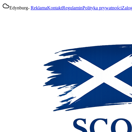
Edynburg
-
Reklama
Kontakt
Regulamin
Polityka prywatności
Zalog