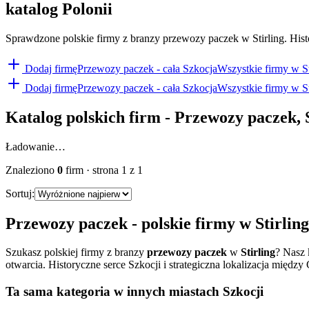
katalog Polonii
Sprawdzone polskie firmy z branzy przewozy paczek w Stirling. Histo
Dodaj firmę
Przewozy paczek
- cała Szkocja
Wszystkie firmy w
S
Dodaj firmę
Przewozy paczek
- cała Szkocja
Wszystkie firmy w
S
Katalog polskich firm -
Przewozy paczek
,
Ładowanie…
Znaleziono
0
firm
· strona
1
z
1
Sortuj:
Przewozy paczek
- polskie firmy w
Stirling
Szukasz polskiej firmy z branzy
przewozy paczek
w
Stirling
? Nasz 
otwarcia.
Historyczne serce Szkocji i strategiczna lokalizacja między
Ta sama kategoria w innych miastach Szkocji