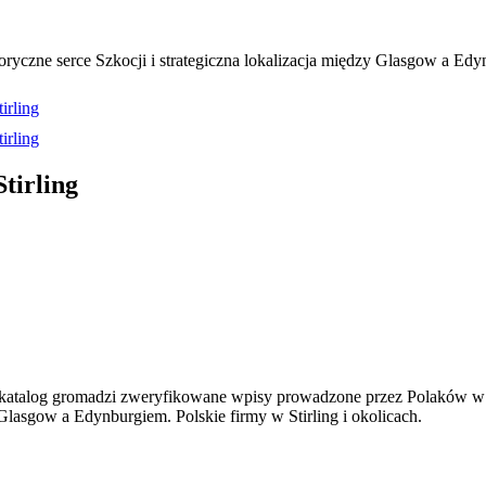
ryczne serce Szkocji i strategiczna lokalizacja między Glasgow a Edynb
tirling
tirling
Stirling
katalog gromadzi zweryfikowane wpisy prowadzone przez Polaków w S
 Glasgow a Edynburgiem. Polskie firmy w Stirling i okolicach.