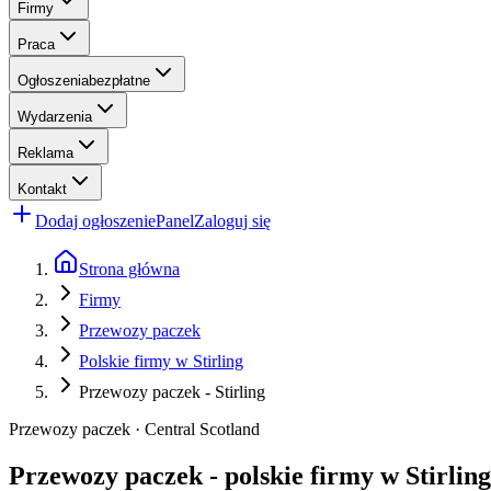
Firmy
Praca
Ogłoszenia
bezpłatne
Wydarzenia
Reklama
Kontakt
Dodaj ogłoszenie
Panel
Zaloguj się
Strona główna
Firmy
Przewozy paczek
Polskie firmy w Stirling
Przewozy paczek - Stirling
Przewozy paczek · Central Scotland
Przewozy paczek - polskie firmy w Stirling