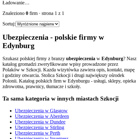
Ładowanie…
Znaleziono
0
firm
· strona
1
z
1
Sortuj:
Ubezpieczenia
- polskie firmy w
Edynburg
Szukasz polskiej firmy z branzy
ubezpieczenia
w
Edynburg
? Nasz
katalog gromadzi zweryfikowane wpisy prowadzone przez
Polaków w Szkocji. Kazda wizytówka zawiera opis, kontakt, mapę
i godziny otwarcia.
Stolica Szkocji i drugi największy ośrodek
Polonii. Katalog polskich firm w Edynburgu - usługi, sklepy, opieka
zdrowotna, prawnicy, tłumacze i szkoły.
Ta sama kategoria w innych miastach Szkocji
Ubezpieczenia
w
Glasgow
Ubezpieczenia
w
Aberdeen
Ubezpieczenia
w
Dundee
Ubezpieczenia
w
Stirling
Ubezpieczenia
w
Perth
Ubezpieczenia
w
Inverness