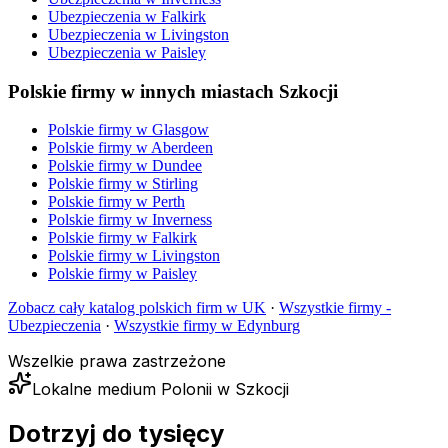
Ubezpieczenia
w
Falkirk
Ubezpieczenia
w
Livingston
Ubezpieczenia
w
Paisley
Polskie firmy w innych miastach Szkocji
Polskie firmy w
Glasgow
Polskie firmy w
Aberdeen
Polskie firmy w
Dundee
Polskie firmy w
Stirling
Polskie firmy w
Perth
Polskie firmy w
Inverness
Polskie firmy w
Falkirk
Polskie firmy w
Livingston
Polskie firmy w
Paisley
Zobacz cały katalog polskich firm w UK
·
Wszystkie firmy -
Ubezpieczenia
·
Wszystkie firmy w
Edynburg
Wszelkie prawa zastrzeżone
Lokalne medium Polonii w Szkocji
Dotrzyj do tysięcy