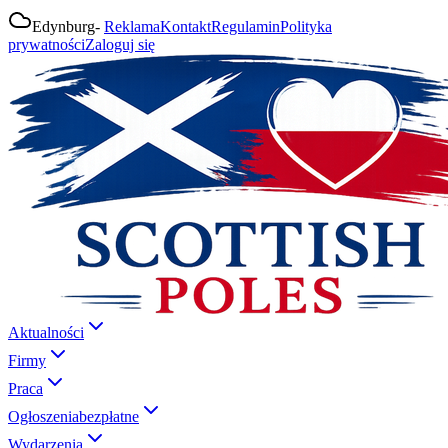
Edynburg
-
Reklama
Kontakt
Regulamin
Polityka
prywatności
Zaloguj się
Aktualności
Firmy
Praca
Ogłoszenia
bezpłatne
Wydarzenia