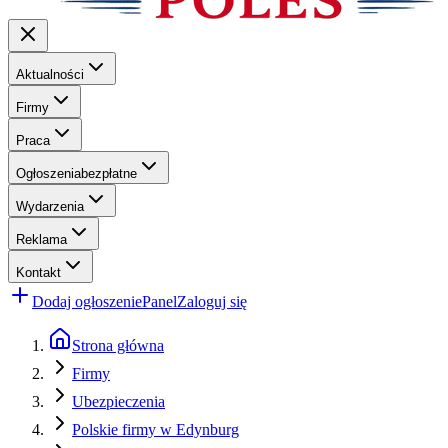
Aktualności
Firmy
Praca
Ogłoszenia
bezpłatne
Wydarzenia
Reklama
Kontakt
Dodaj ogłoszenie
Panel
Zaloguj się
Strona główna
Firmy
Ubezpieczenia
Polskie firmy w Edynburg