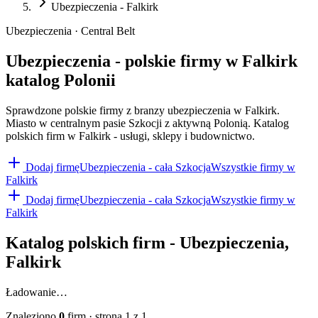
Ubezpieczenia - Falkirk
Ubezpieczenia · Central Belt
Ubezpieczenia - polskie firmy w Falkirk
katalog Polonii
Sprawdzone polskie firmy z branzy ubezpieczenia w Falkirk.
Miasto w centralnym pasie Szkocji z aktywną Polonią. Katalog
polskich firm w Falkirk - usługi, sklepy i budownictwo.
Dodaj firmę
Ubezpieczenia
- cała Szkocja
Wszystkie firmy w
Falkirk
Dodaj firmę
Ubezpieczenia
- cała Szkocja
Wszystkie firmy w
Falkirk
Katalog polskich firm -
Ubezpieczenia
,
Falkirk
Ładowanie…
Znaleziono
0
firm
· strona
1
z
1