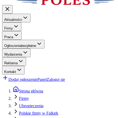
Aktualności
Firmy
Praca
Ogłoszenia
bezpłatne
Wydarzenia
Reklama
Kontakt
Dodaj ogłoszenie
Panel
Zaloguj się
Strona główna
Firmy
Ubezpieczenia
Polskie firmy w Falkirk