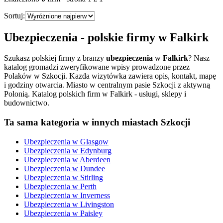
Sortuj:
Ubezpieczenia
- polskie firmy w
Falkirk
Szukasz polskiej firmy z branzy
ubezpieczenia
w
Falkirk
? Nasz
katalog gromadzi zweryfikowane wpisy prowadzone przez
Polaków w Szkocji. Kazda wizytówka zawiera opis, kontakt, mapę
i godziny otwarcia.
Miasto w centralnym pasie Szkocji z aktywną
Polonią. Katalog polskich firm w Falkirk - usługi, sklepy i
budownictwo.
Ta sama kategoria w innych miastach Szkocji
Ubezpieczenia
w
Glasgow
Ubezpieczenia
w
Edynburg
Ubezpieczenia
w
Aberdeen
Ubezpieczenia
w
Dundee
Ubezpieczenia
w
Stirling
Ubezpieczenia
w
Perth
Ubezpieczenia
w
Inverness
Ubezpieczenia
w
Livingston
Ubezpieczenia
w
Paisley