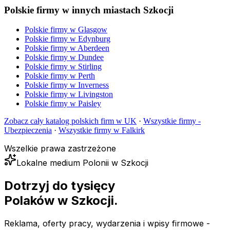
Polskie firmy w innych miastach Szkocji
Polskie firmy w
Glasgow
Polskie firmy w
Edynburg
Polskie firmy w
Aberdeen
Polskie firmy w
Dundee
Polskie firmy w
Stirling
Polskie firmy w
Perth
Polskie firmy w
Inverness
Polskie firmy w
Livingston
Polskie firmy w
Paisley
Zobacz cały katalog polskich firm w UK
·
Wszystkie firmy -
Ubezpieczenia
·
Wszystkie firmy w
Falkirk
Wszelkie prawa zastrzeżone
Lokalne medium Polonii w Szkocji
Dotrzyj do tysięcy
Polaków
w Szkocji.
Reklama, oferty pracy, wydarzenia i wpisy firmowe -