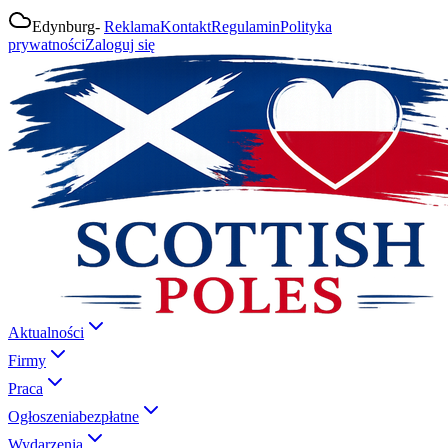
Edynburg
-
Reklama
Kontakt
Regulamin
Polityka
prywatności
Zaloguj się
Aktualności
Firmy
Praca
Ogłoszenia
bezpłatne
Wydarzenia