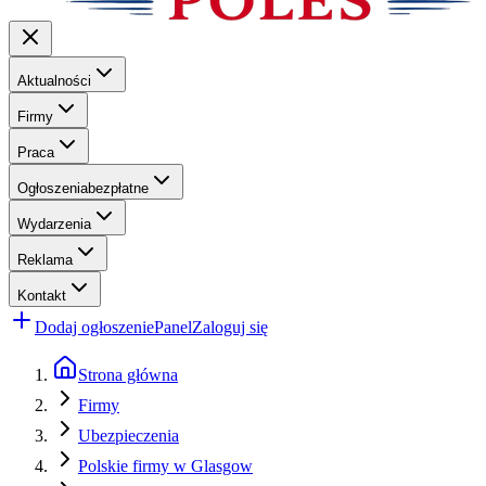
Aktualności
Firmy
Praca
Ogłoszenia
bezpłatne
Wydarzenia
Reklama
Kontakt
Dodaj ogłoszenie
Panel
Zaloguj się
Strona główna
Firmy
Ubezpieczenia
Polskie firmy w Glasgow