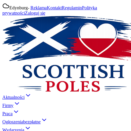
Edynburg
-
Reklama
Kontakt
Regulamin
Polityka
prywatności
Zaloguj się
Aktualności
Firmy
Praca
Ogłoszenia
bezpłatne
Wydarzenia