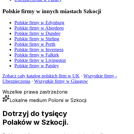
Polskie firmy w innych miastach Szkocji
Polskie firmy w
Edynburg
Polskie firmy w
Aberdeen
Polskie firmy w
Dundee
Polskie firmy w
Stirling
Polskie firmy w
Perth
Polskie firmy w
Inverness
Polskie firmy w
Falkirk
Polskie firmy w
Livingston
Polskie firmy w
Paisley
Zobacz cały katalog polskich firm w UK
·
Wszystkie firmy -
Ubezpieczenia
·
Wszystkie firmy w
Glasgow
Wszelkie prawa zastrzeżone
Lokalne medium Polonii w Szkocji
Dotrzyj do tysięcy
Polaków
w Szkocji.