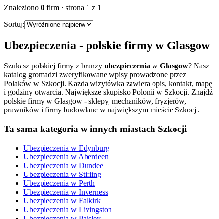
Znaleziono
0
firm
· strona
1
z
1
Sortuj:
Ubezpieczenia
- polskie firmy w
Glasgow
Szukasz polskiej firmy z branzy
ubezpieczenia
w
Glasgow
? Nasz
katalog gromadzi zweryfikowane wpisy prowadzone przez
Polaków w Szkocji. Kazda wizytówka zawiera opis, kontakt, mapę
i godziny otwarcia.
Największe skupisko Polonii w Szkocji. Znajdź
polskie firmy w Glasgow - sklepy, mechaników, fryzjerów,
prawników i firmy budowlane w największym mieście Szkocji.
Ta sama kategoria w innych miastach Szkocji
Ubezpieczenia
w
Edynburg
Ubezpieczenia
w
Aberdeen
Ubezpieczenia
w
Dundee
Ubezpieczenia
w
Stirling
Ubezpieczenia
w
Perth
Ubezpieczenia
w
Inverness
Ubezpieczenia
w
Falkirk
Ubezpieczenia
w
Livingston
Ubezpieczenia
w
Paisley