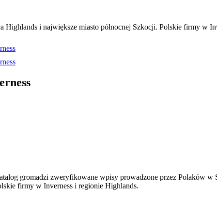
a Highlands i największe miasto północnej Szkocji. Polskie firmy w Inv
rness
rness
erness
atalog gromadzi zweryfikowane wpisy prowadzone przez Polaków w Sz
lskie firmy w Inverness i regionie Highlands.