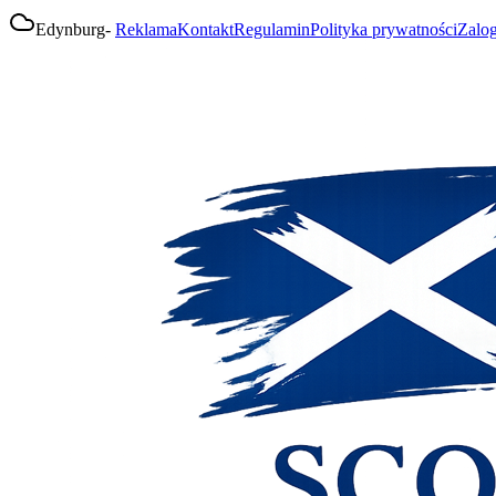
Edynburg
-
Reklama
Kontakt
Regulamin
Polityka prywatności
Zalog