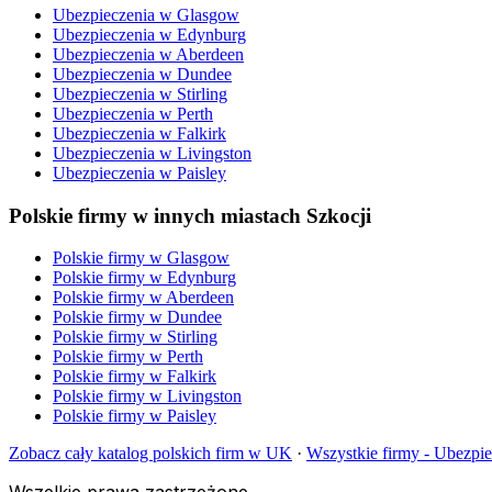
Ubezpieczenia
w
Glasgow
Ubezpieczenia
w
Edynburg
Ubezpieczenia
w
Aberdeen
Ubezpieczenia
w
Dundee
Ubezpieczenia
w
Stirling
Ubezpieczenia
w
Perth
Ubezpieczenia
w
Falkirk
Ubezpieczenia
w
Livingston
Ubezpieczenia
w
Paisley
Polskie firmy w innych miastach Szkocji
Polskie firmy w
Glasgow
Polskie firmy w
Edynburg
Polskie firmy w
Aberdeen
Polskie firmy w
Dundee
Polskie firmy w
Stirling
Polskie firmy w
Perth
Polskie firmy w
Falkirk
Polskie firmy w
Livingston
Polskie firmy w
Paisley
Zobacz cały katalog polskich firm w UK
·
Wszystkie firmy -
Ubezpie