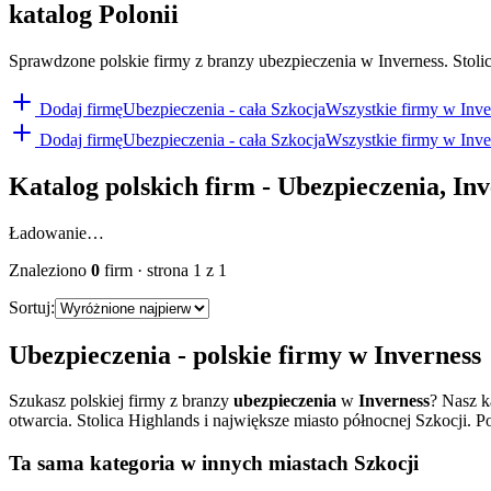
katalog Polonii
Sprawdzone polskie firmy z branzy ubezpieczenia w Inverness. Stolic
Dodaj firmę
Ubezpieczenia
- cała Szkocja
Wszystkie firmy w
Inve
Dodaj firmę
Ubezpieczenia
- cała Szkocja
Wszystkie firmy w
Inve
Katalog polskich firm -
Ubezpieczenia
,
Inv
Ładowanie…
Znaleziono
0
firm
· strona
1
z
1
Sortuj:
Ubezpieczenia
- polskie firmy w
Inverness
Szukasz polskiej firmy z branzy
ubezpieczenia
w
Inverness
? Nasz k
otwarcia.
Stolica Highlands i największe miasto północnej Szkocji. Po
Ta sama kategoria w innych miastach Szkocji